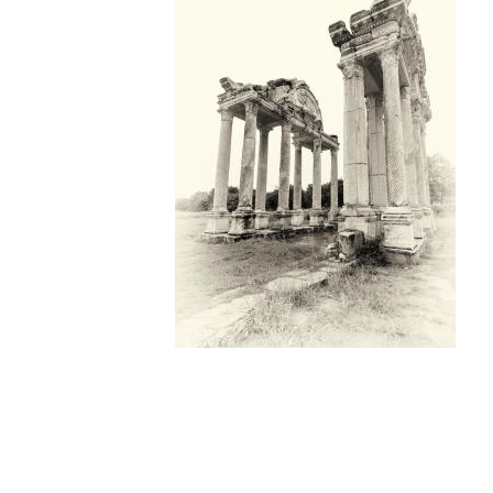
 and hope, of suffering and
mple of Zeus, city of Olba;
and a view at the aqueduct of
ill roam between the roots of
 lived here. People who came
ations. Of the belief that it
ar. But ruins also make you feel
hat you are part of that silver
 if and the once - and
rt van Rijsbergen.
ad") samen met dat van hun
tstaan is en waarin duidelijke