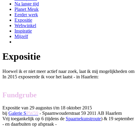
Na lange tijd
Planet Meuk
Eerder werk
Expositie
Webwinkel
Inspiratie
Mijzelf
Expositie
Hoewel ik er niet meer actief naar zoek, laat ik mij mogelijkheden om 
In 2015 exposeerde ik voor het laatst - in Haarlem:
Fundgrube
Expositie van 29 augustus t/m 18 oktober 2015
bij
Galerie S
PW59
- Spaarnwouderstraat 59 2011 AB Haarlem
Vrij toegankelijk op 6 (tijdens de
Spaarnekunstroute
) & 19 september 
- en daarbuiten op afspraak -