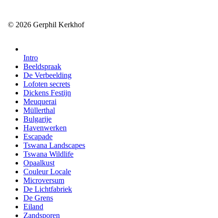
© 2026 Gerphil Kerkhof
Intro
Beeldspraak
De Verbeelding
Lofoten secrets
Dickens Festijn
Meuquerai
Müllerthal
Bulgarije
Havenwerken
Escapade
Tswana Landscapes
Tswana Wildlife
Opaalkust
Couleur Locale
Microversum
De Lichtfabriek
De Grens
Eiland
Zandsporen