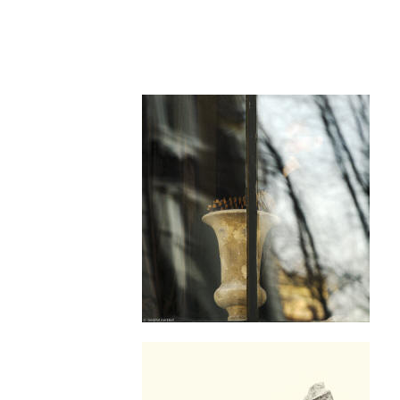
tropool die symbool staat
zijn naar vernieuwing, naar
sdoorsnede van mijn werk.
to's die een vervreemdende kijk
 bieden op het landschap.
subset fraai afgedrukt ook te
ätten Beelitz - a sanatorium